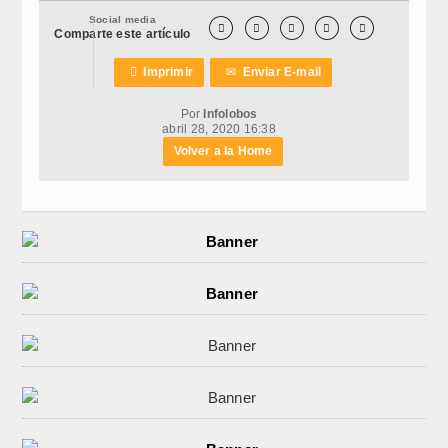
Social media





Comparte este artículo

Imprimir
✉
Enviar E-mail
Por
Infolobos
abril 28, 2020 16:38
Volver a la Home