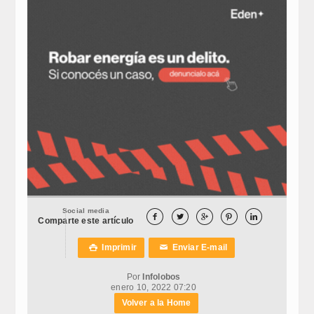
Social media





Comparte este artículo
Imprimir
Enviar E-mail

✉
Por
Infolobos
enero 10, 2022 07:20
Volver a la Home