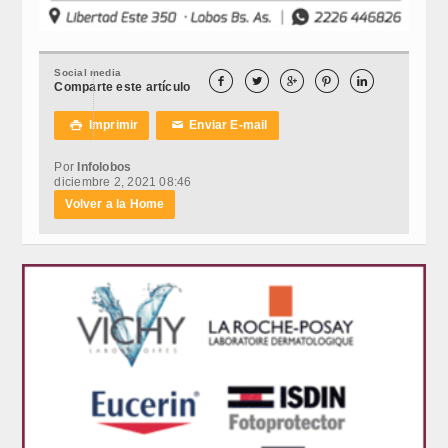
Social media





Comparte este artículo
Imprimir
Enviar E-mail

✉
Por
Infolobos
diciembre 2, 2021 08:46
Volver a la Home