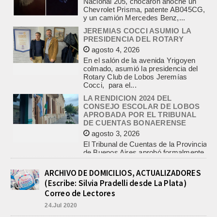
PRESIDENCIA DEL ROTARY
agosto 4, 2026
En el salón de la avenida Yrigoyen
colmado, asumió la presidencia del
Rotary Club de Lobos Jeremías
Cocci, para el...
LA RENDICION 2024 DEL
CONSEJO ESCOLAR DE LOBOS
APROBADA POR EL TRIBUNAL
DE CUENTAS BONAERENSE
agosto 3, 2026
El Tribunal de Cuentas de la Provincia
de Buenos Aires aprobó formalmente
la rendición de cuentas
correspondiente al Ejercicio 2024,...
PRE-FEDERAL MASCULINO DE
BASQUET EN CADETES:
ATHLETIC JUEGA EL
TRIANGULAR FINAL
ARCHIVO DE DOMICILIOS, ACTUALIZADORES
agosto 6, 2026
(Escribe: Silvia Pradelli desde La Plata)
Por el torneo Pre-federal de Básquet,
Correo de Lectores
el equipo de Cadetes de Athletic, logró
24.Jul 2020
un resonante triunfo ante Morón, y
se...