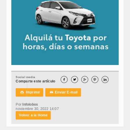
Social media





Comparte este artículo
Imprimir
Enviar E-mail

✉
Por
Infolobos
noviembre 30, 2022 14:07
Volver a la Home