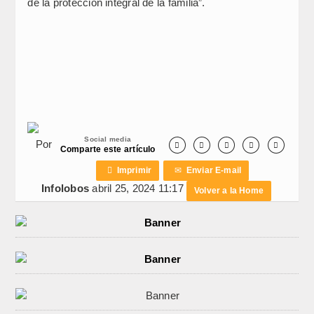
de la protección integral de la familia”.
Social media
Por





Comparte este artículo

Imprimir
✉
Enviar E-mail
Infolobos
abril 25, 2024 11:17
Volver a la Home