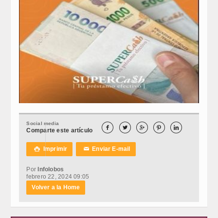
Social media





Comparte este artículo
Imprimir
Enviar E-mail

✉
Por
Infolobos
febrero 22, 2024 09:05
Volver a la Home