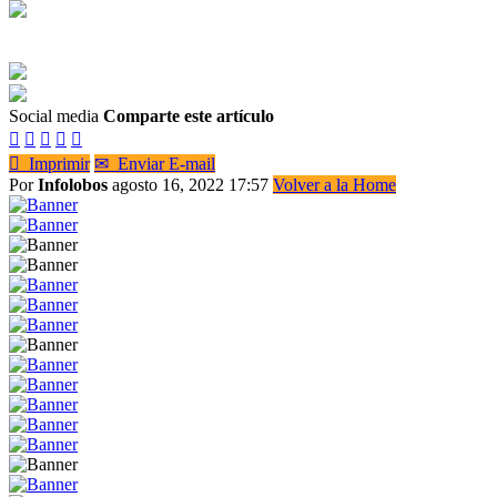
Social media
Comparte este artículo






Imprimir
✉
Enviar E-mail
Por
Infolobos
agosto 16, 2022 17:57
Volver a la Home