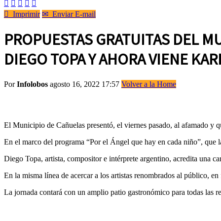






Imprimir
✉
Enviar E-mail
PROPUESTAS GRATUITAS DEL MU
DIEGO TOPA Y AHORA VIENE KAR
Por
Infolobos
agosto 16, 2022 17:57
Volver a la Home
El Municipio de Cañuelas presentó, el viernes pasado, al afamado y qu
En el marco del programa “Por el Ángel que hay en cada niño”, que la 
Diego Topa, artista, compositor e intérprete argentino, acredita una 
En la misma línea de acercar a los artistas renombrados al público, en
La jornada contará con un amplio patio gastronómico para todas las req