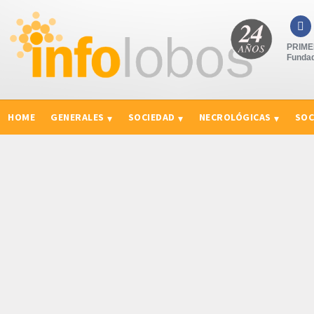

PRIMER
Fundad
HOME
GENERALES
SOCIEDAD
NECROLÓGICAS
SOC
CURIOSIDADES, CONSEJOS Y NOVEDADES