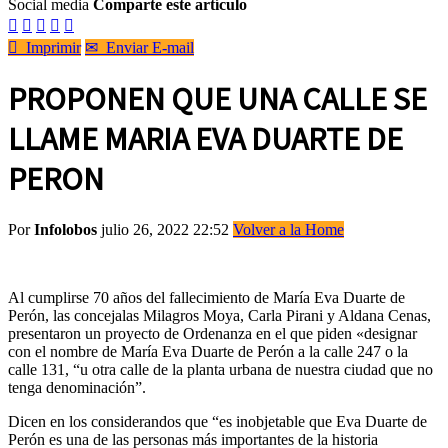
Social media
Comparte este artículo






Imprimir
✉
Enviar E-mail
PROPONEN QUE UNA CALLE SE
LLAME MARIA EVA DUARTE DE
PERON
Por
Infolobos
julio 26, 2022 22:52
Volver a la Home
Al cumplirse 70 años del fallecimiento de María Eva Duarte de
Perón, las concejalas Milagros Moya, Carla Pirani y Aldana Cenas,
presentaron un proyecto de Ordenanza en el que piden «designar
con el nombre de María Eva Duarte de Perón a la calle 247 o la
calle 131, “u otra calle de la planta urbana de nuestra ciudad que no
tenga denominación”.
Dicen en los considerandos que “es inobjetable que Eva Duarte de
Perón es una de las personas más importantes de la historia