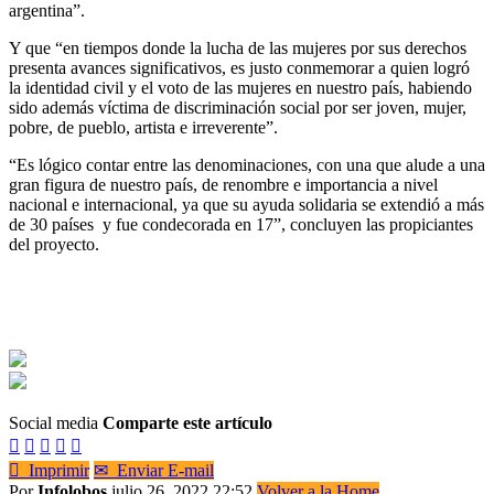
argentina”.
Y que “en tiempos donde la lucha de las mujeres por sus derechos
presenta avances significativos, es justo conmemorar a quien logró
la identidad civil y el voto de las mujeres en nuestro país, habiendo
sido además víctima de discriminación social por ser joven, mujer,
pobre, de pueblo, artista e irreverente”.
“Es lógico contar entre las denominaciones, con una que alude a una
gran figura de nuestro país, de renombre e importancia a nivel
nacional e internacional, ya que su ayuda solidaria se extendió a más
de 30 países y fue condecorada en 17”, concluyen las propiciantes
del proyecto.
Social media
Comparte este artículo






Imprimir
✉
Enviar E-mail
Por
Infolobos
julio 26, 2022 22:52
Volver a la Home