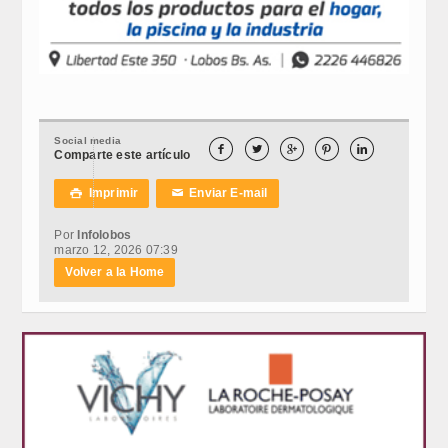
Social media





Comparte este artículo
Imprimir
Enviar E-mail

✉
Por
Infolobos
marzo 12, 2026 07:39
Volver a la Home