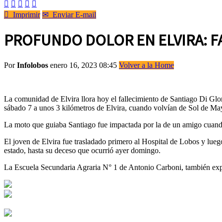






Imprimir
✉
Enviar E-mail
PROFUNDO DOLOR EN ELVIRA: FA
Por
Infolobos
enero 16, 2023 08:45
Volver a la Home
La comunidad de Elvira llora hoy el fallecimiento de Santiago Di Glor
sábado 7 a unos 3 kilómetros de Elvira, cuando volvían de Sol de Ma
La moto que guiaba Santiago fue impactada por la de un amigo cuand
El joven de Elvira fue trasladado primero al Hospital de Lobos y lueg
estado, hasta su deceso que ocurrió ayer domingo.
La Escuela Secundaria Agraria N° 1 de Antonio Carboni, también expre