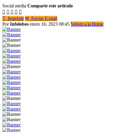
Social media
Comparte este artículo






Imprimir
✉
Enviar E-mail
Por
Infolobos
enero 16, 2023 08:45
Volver a la Home