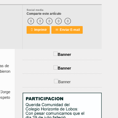
Social media
Comparte este artículo






Imprimir
✉
Enviar E-mail
nas de
ibieron
 “Jorge
espeto