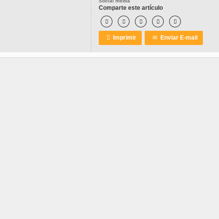
Social media
Comparte este artículo






Imprimir
✉
Enviar E-mail