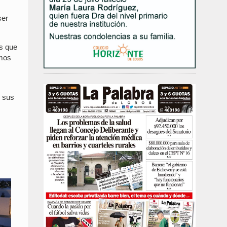
ser
s que
imos
e sus