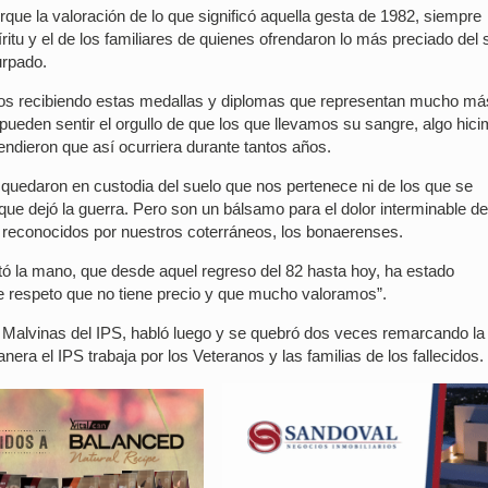
que la valoración de lo que significó aquella gesta de 1982, siempre
ritu y el de los familiares de quienes ofrendaron lo más preciado del 
urpado.
os recibiendo estas medallas y diplomas que representan mucho má
e pueden sentir el orgullo de que los que llevamos su sangre, algo hic
endieron que así ocurriera durante tantos años.
quedaron en custodia del suelo que nos pertenece ni de los que se
 dejó la guerra. Pero son un bálsamo para el dolor interminable d
er reconocidos por nuestros coterráneos, los bonaerenses.
tó la mano, que desde aquel regreso del 82 hasta hoy, ha estado
e respeto que no tiene precio y que mucho valoramos”.
e Malvinas del IPS, habló luego y se quebró dos veces remarcando la
ra el IPS trabaja por los Veteranos y las familias de los fallecidos.