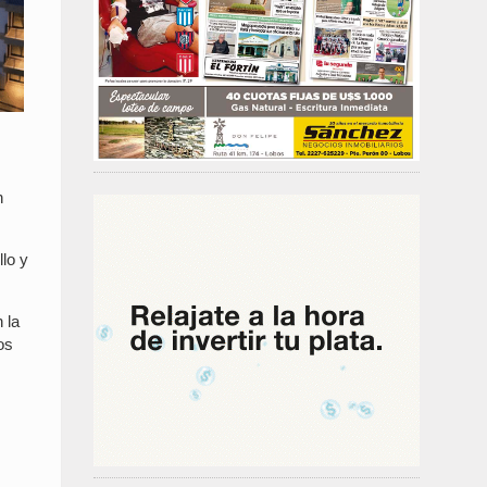
n
lo y
 la
os