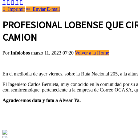






Imprimir
✉
Enviar E-mail
PROFESIONAL LOBENSE QUE CIR
CAMION
Por
Infolobos
marzo 11, 2023 07:20
Volver a la Home
En el mediodía de ayer viernes, sobre la Ruta Nacional 205, a la altur
El Ingeniero Carlos Berrueta, muy conocido en la comunidad por su ac
con semirremolque, perteneciente a la empresa de Correo OCASA, que 
Agradecemos data y foto a Alvear Ya.