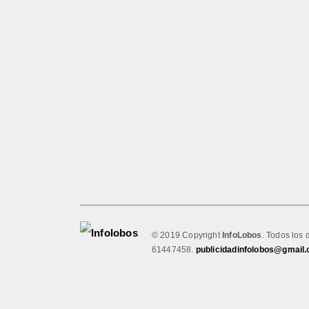
© 2019 Copyright
InfoLobos
. Todos los 
61447458.
publicidadinfolobos@gmail