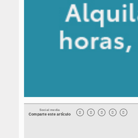
Social media





Comparte este artículo