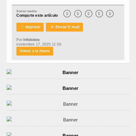
Social media





Comparte este artículo

Imprimir
✉
Enviar E-mail
Por
Infolobos
noviembre 17, 2025 11:36
Volver a la Home