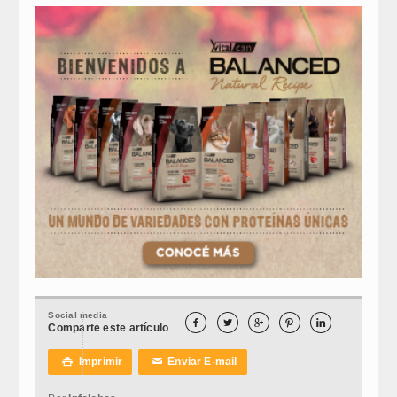
Social media





Comparte este artículo
Imprimir
Enviar E-mail

✉