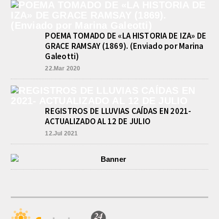
AÑOS. EXCELENTE CAFE
LITERARIO DEL GRUPO DE
APOYO A LA CULTURA
agosto 9, 2026
POEMA TOMADO DE «LA HISTORIA DE IZA» DE
En el Spa Aquae Sullis Resort, y con
GRACE RAMSAY (1869). (Enviado por Marina
una interesante concurrencia de
Galeotti)
público, el Grupo de Apoyo a la
Cultura...
22.Mar 2020
REGISTROS DE LLUVIAS CAÍDAS EN 2021-
ACTUALIZADO AL 12 DE JULIO
12.Jul 2021