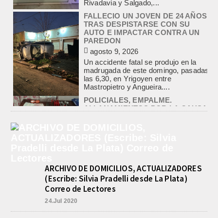
madrugada de este domingo, pasadas
las 6,30, en Yrigoyen entre
Mastropietro y Angueira....
POLICIALES, EMPALME.
ALLANAMIENTOS POR LA CAUSA
SOBRE TENENCIA DE
ESTUPEFACIENTES PARA
COMERCIALIZACION
agosto 9, 2026
En el marco de la causa iniciada ayer
por Tenencia de Estupefacientes para
comercialización con dos detenidos,
un hombre y...
VALENTINA. TRIUNFO Y
CONVOCATORIA PARA EL
SUDAMERICANO 2026 EN
RAFAELA
agosto 9, 2026
ARCHIVO DE DOMICILIOS, ACTUALIZADORES
Valentina Luna ganó hoy la general
(Escribe: Silvia Pradelli desde La Plata)
de Damas del Gran Premio Ciudad de
Correo de Lectores
Buenos Aires, disputado este
domingo en el...
24.Jul 2020
«RADIODEPORTES´76», SUS 50