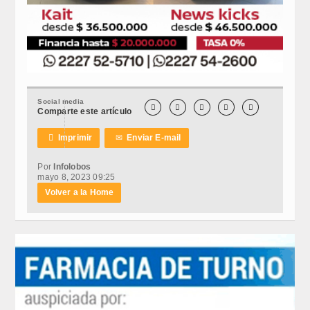
Social media





Comparte este artículo

Imprimir
✉
Enviar E-mail
Por
Infolobos
mayo 8, 2023 09:25
Volver a la Home