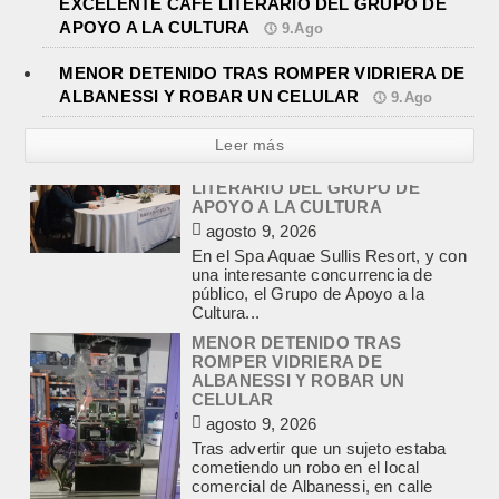
EXCELENTE CAFE LITERARIO DEL GRUPO DE
APOYO A LA CULTURA
9.Ago
MENOR DETENIDO TRAS ROMPER VIDRIERA DE
ALBANESSI Y ROBAR UN CELULAR
9.Ago
Leer más
MENOR DETENIDO TRAS
ROMPER VIDRIERA DE
ALBANESSI Y ROBAR UN
CELULAR
agosto 9, 2026
Tras advertir que un sujeto estaba
cometiendo un robo en el local
comercial de Albanessi, en calle
Rivadavia y Salgado,...
FALLECIO UN JOVEN DE 24 AÑOS
TRAS DESPISTARSE CON SU
AUTO E IMPACTAR CONTRA UN
PAREDON
agosto 9, 2026
Un accidente fatal se produjo en la