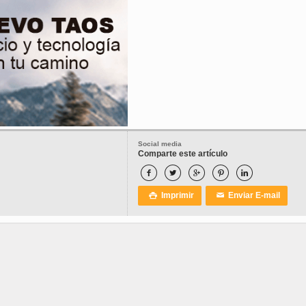
Social media
Comparte este artículo





Imprimir
Enviar E-mail

✉