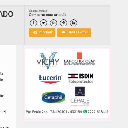
GADO
Social media
Comparte este artículo





Imprimir
Enviar E-mail

✉
lo
te
abe
o el