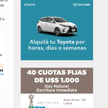
de lo
ndo
8 a