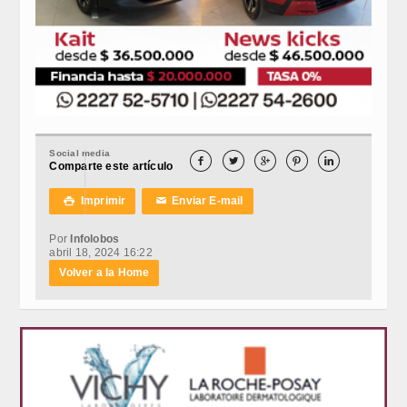
Social media





Comparte este artículo
Imprimir
Enviar E-mail

✉
Por
Infolobos
abril 18, 2024 16:22
Volver a la Home