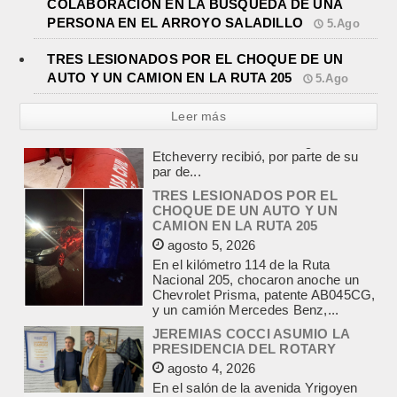
COLABORACION EN LA BUSQUEDA DE UNA
PERSONA EN EL ARROYO SALADILLO
5.Ago
TRES LESIONADOS POR EL CHOQUE DE UN
AUTO Y UN CAMION EN LA RUTA 205
5.Ago
Leer más
TRES LESIONADOS POR EL
CHOQUE DE UN AUTO Y UN
CAMION EN LA RUTA 205
agosto 5, 2026
En el kilómetro 114 de la Ruta
Nacional 205, chocaron anoche un
Chevrolet Prisma, patente AB045CG,
y un camión Mercedes Benz,...
JEREMIAS COCCI ASUMIO LA
PRESIDENCIA DEL ROTARY
agosto 4, 2026
En el salón de la avenida Yrigoyen
colmado, asumió la presidencia del
Rotary Club de Lobos Jeremías
Cocci, para el...