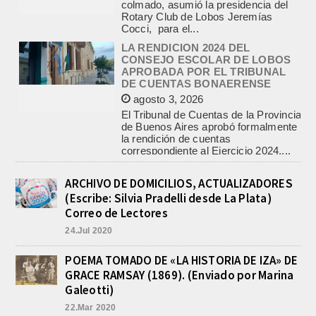
LA RENDICION 2024 DEL
CONSEJO ESCOLAR DE LOBOS
APROBADA POR EL TRIBUNAL
DE CUENTAS BONAERENSE
agosto 3, 2026
El Tribunal de Cuentas de la Provincia
de Buenos Aires aprobó formalmente
la rendición de cuentas
correspondiente al Ejercicio 2024,...
PRE-FEDERAL MASCULINO DE
BASQUET EN CADETES:
ATHLETIC JUEGA EL
TRIANGULAR FINAL
ARCHIVO DE DOMICILIOS, ACTUALIZADORES
agosto 6, 2026
(Escribe: Silvia Pradelli desde La Plata)
Por el torneo Pre-federal de Básquet,
Correo de Lectores
el equipo de Cadetes de Athletic, logró
un resonante triunfo ante Morón, y
24.Jul 2020
se...
POEMA TOMADO DE «LA HISTORIA DE IZA» DE
INFORME DE DEFENSA CIVIL
GRACE RAMSAY (1869). (Enviado por Marina
LOBOS, COLABORACION EN LA
BUSQUEDA DE UNA PERSONA EN
Galeotti)
EL ARROYO SALADILLO
22.Mar 2020
agosto 5, 2026