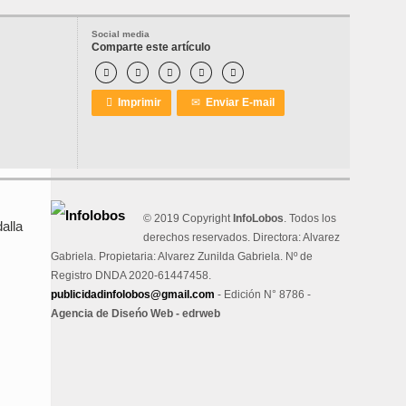
Social media
Comparte este artículo






Imprimir
✉
Enviar E-mail
© 2019 Copyright
InfoLobos
. Todos los
alla
derechos reservados. Directora: Alvarez
Gabriela. Propietaria: Alvarez Zunilda Gabriela. Nº de
Registro DNDA 2020-61447458.
publicidadinfolobos@gmail.com
- Edición N° 8786 -
Agencia de Diseńo Web - edrweb