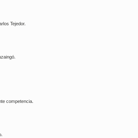
arlos Tejedor.
uzaingó.
ente competencia.
o.