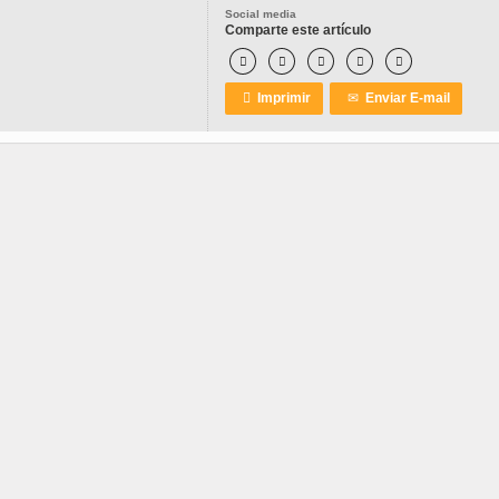
Social media
Comparte este artículo






Imprimir
✉
Enviar E-mail