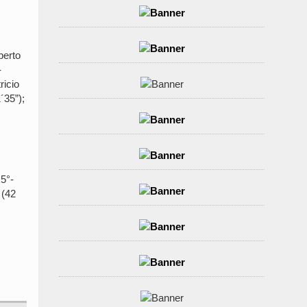
berto
-
ricio
´35”);
 5°-
 (42