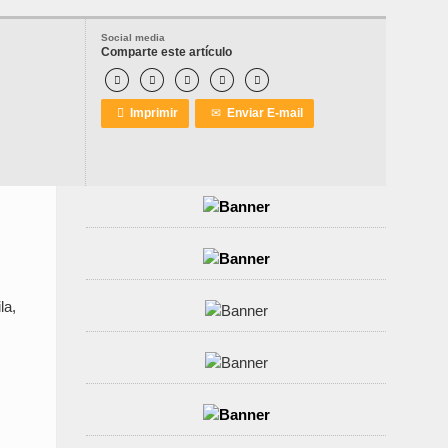
Social media
Comparte este artículo






Imprimir
✉
Enviar E-mail
la,