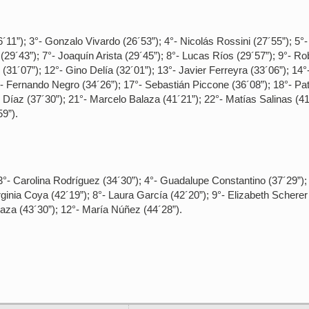
11”); 3°- Gonzalo Vivardo (26´53”); 4°- Nicolás Rossini (27´55”); 5°-
29´43”); 7°- Joaquín Arista (29´45”); 8°- Lucas Ríos (29´57”); 9°- Ro
 (31´07”); 12°- Gino Delía (32´01”); 13°- Javier Ferreyra (33´06”); 14°
°- Fernando Negro (34´26”); 17°- Sebastián Piccone (36´08”); 18°- Pat
 Díaz (37´30”); 21°- Marcelo Balaza (41´21”); 22°- Matías Salinas (41
59”).
 3°- Carolina Rodríguez (34´30”); 4°- Guadalupe Constantino (37´29”);
Virginia Coya (42´19”); 8°- Laura García (42´20”); 9°- Elizabeth Scherer
rraza (43´30”); 12°- María Núñez (44´28”).