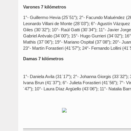
Varones 7 kilómetros
1°- Guillermo Hevia (25´51”); 2°- Facundo Maluéndez (26´
Leonardo Villani de Monte (28´03”); 6°- Agustín Vázquez (
Giles (30´32”); 10°- Raúl Gatti (30´34”); 11°- Javier Jorge
Gabriel Arévalo (34´00”); 15°- Hugo Gurrieri (34´02”); 16
Mathis (37´06”); 19°- Mariano Ospital (37´08”); 20°- Juan
23°- Martín Forastieri (41´57”); 24°- Fernando Lollini (41´
Damas 7 kilómetros
1°- Daniela Avila (31´17”); 2°- Johanna Giorgis (33´32”);
Ivana Brun (41´37”); 6°- Julieta Forastieri (41´56”); 7°- 
´47”); 10°- Laura Díaz Argüello (43´06”); 11°- Natalia Ba