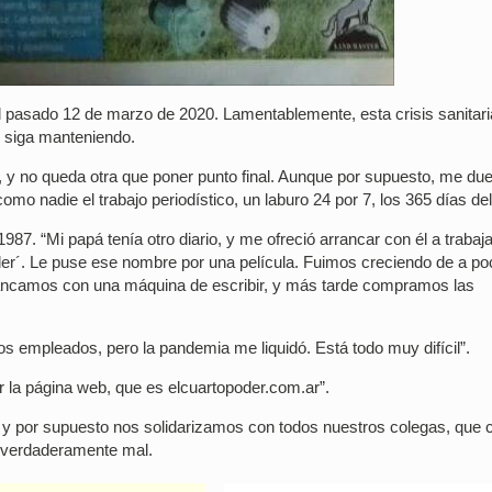
 el pasado 12 de marzo de 2020. Lamentablemente, esta crisis sanitari
o siga manteniendo.
, y no queda otra que poner punto final. Aunque por supuesto, me due
o nadie el trabajo periodístico, un laburo 24 por 7, los 365 días del
1987. “Mi papá tenía otro diario, y me ofreció arrancar con él a trabaja
oder´. Le puse ese nombre por una película. Fuimos creciendo de a po
ancamos con una máquina de escribir, y más tarde compramos las
 empleados, pero la pandemia me liquidó. Está todo muy difícil”.
 la página web, que es elcuartopoder.com.ar”.
, y por supuesto nos solidarizamos con todos nuestros colegas, que
o verdaderamente mal.