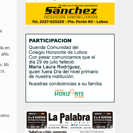
a
la en
 año.
r. Mi
co,
 como