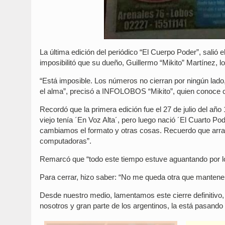
La última edición del periódico “El Cuerpo Poder”, salió
imposibilitó que su dueño, Guillermo “Mikito” Martínez, l
“Está imposible. Los números no cierran por ningún lado
el alma”, precisó a INFOLOBOS “Mikito”, quien conoce com
Recordó que la primera edición fue el 27 de julio del año 
viejo tenía ´En Voz Alta´, pero luego nació ´El Cuarto P
cambiamos el formato y otras cosas. Recuerdo que arr
computadoras”.
Remarcó que “todo este tiempo estuve aguantando por los
Para cerrar, hizo saber: “No me queda otra que mantener
Desde nuestro medio, lamentamos este cierre definitivo
nosotros y gran parte de los argentinos, la está pasand