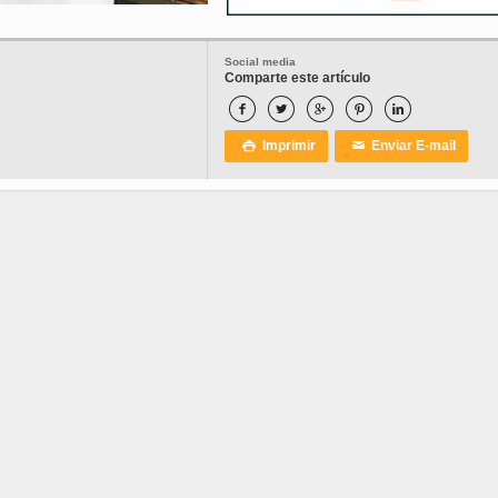
Social media
Comparte este artículo





Imprimir
Enviar E-mail

✉