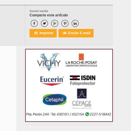
Social media
Comparte este artículo





Imprimir
Enviar E-mail

✉