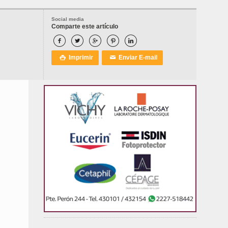
Social media
Comparte este artículo





Imprimir
Enviar E-mail

✉