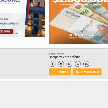
Social media
Comparte este artículo





Imprimir
Enviar E-mail

✉