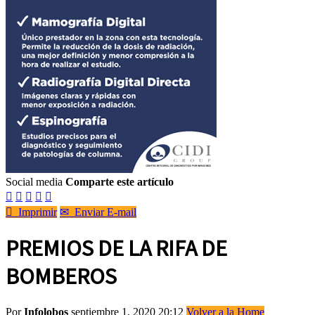
Social media
Comparte este artículo






Imprimir
✉
Enviar E-mail
PREMIOS DE LA RIFA DE
BOMBEROS
Por
Infolobos
septiembre 1, 2020 20:12
Volver a la Home