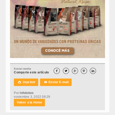
Social media





Comparte este artículo
Imprimir
Enviar E-mail

✉
Por
Infolobos
noviembre 3, 2022 08:29
Volver a la Home