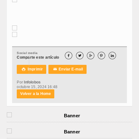
Social media





Comparte este artículo
Imprimir
Enviar E-mail

✉
Por
Infolobos
octubre 15, 2024 16:48
Volver a la Home