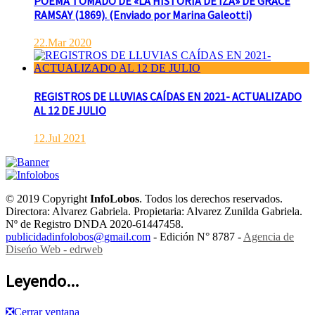
POEMA TOMADO DE «LA HISTORIA DE IZA» DE GRACE
RAMSAY (1869). (Enviado por Marina Galeotti)
22.Mar 2020
REGISTROS DE LLUVIAS CAÍDAS EN 2021- ACTUALIZADO
AL 12 DE JULIO
12.Jul 2021
© 2019 Copyright
InfoLobos
. Todos los derechos reservados.
Directora: Alvarez Gabriela. Propietaria: Alvarez Zunilda Gabriela.
Nº de Registro DNDA 2020-61447458.
publicidadinfolobos@gmail.com
- Edición N° 8787 -
Agencia de
Diseńo Web - edrweb
Leyendo...
❎
Cerrar ventana