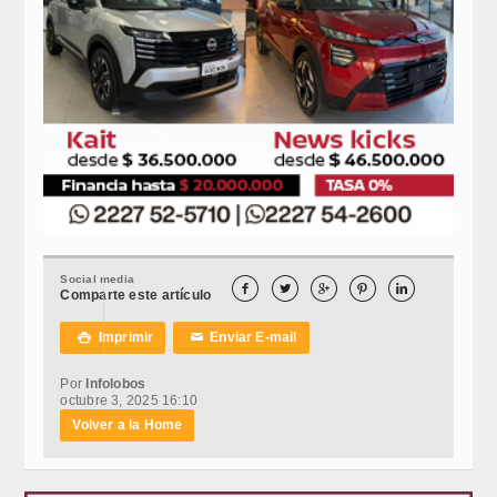
Social media





Comparte este artículo
Imprimir
Enviar E-mail

✉
Por
Infolobos
octubre 3, 2025 16:10
Volver a la Home