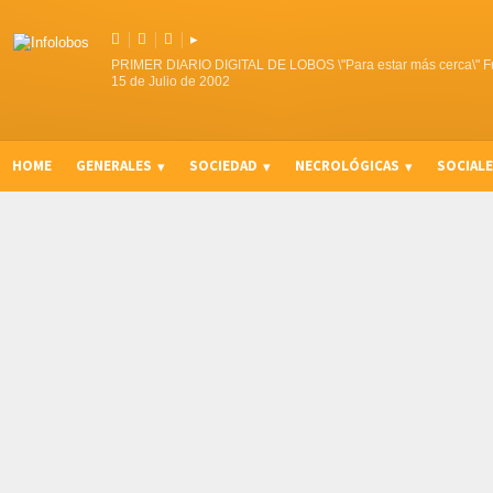



▸
PRIMER DIARIO DIGITAL DE LOBOS \"Para estar más cerca\" F
15 de Julio de 2002
HOME
GENERALES
SOCIEDAD
NECROLÓGICAS
SOCIAL
CURIOSIDADES, CONSEJOS Y NOVEDADES