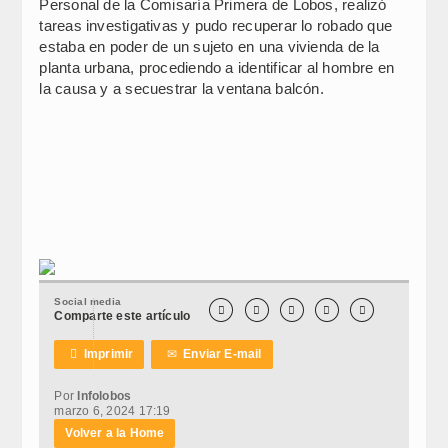
Personal de la Comisaría Primera de Lobos, realizó
tareas investigativas y pudo recuperar lo robado que
estaba en poder de un sujeto en una vivienda de la
planta urbana, procediendo a identificar al hombre en
la causa y a secuestrar la ventana balcón.
Social media





Comparte este artículo

Imprimir
✉
Enviar E-mail
Por
Infolobos
marzo 6, 2024 17:19
Volver a la Home