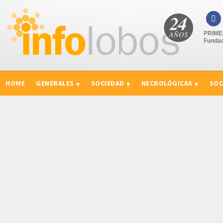

PRIMER
Fundad
HOME
GENERALES
SOCIEDAD
NECROLÓGICAS
SOC
CURIOSIDADES, CONSEJOS Y NOVEDADES