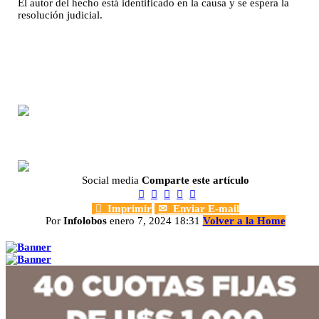
El autor del hecho está identificado en la causa y se espera la
resolución judicial.
Social media
Comparte este artículo






Imprimir
✉
Enviar E-mail
Por
Infolobos
enero 7, 2024 18:31
Volver a la Home