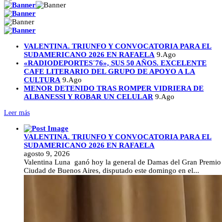
VALENTINA. TRIUNFO Y CONVOCATORIA PARA EL
SUDAMERICANO 2026 EN RAFAELA
9.Ago
«RADIODEPORTES´76», SUS 50 AÑOS. EXCELENTE
CAFE LITERARIO DEL GRUPO DE APOYO A LA
CULTURA
9.Ago
MENOR DETENIDO TRAS ROMPER VIDRIERA DE
ALBANESSI Y ROBAR UN CELULAR
9.Ago
Leer más
VALENTINA. TRIUNFO Y CONVOCATORIA PARA EL
SUDAMERICANO 2026 EN RAFAELA
agosto 9, 2026
Valentina Luna ganó hoy la general de Damas del Gran Premio
Ciudad de Buenos Aires, disputado este domingo en el...