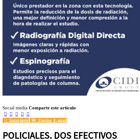
Social media
Comparte este artículo






Imprimir
✉
Enviar E-mail
POLICIALES. DOS EFECTIVOS