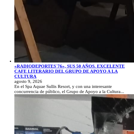
«RADIODEPORTES´76», SUS 50 AÑOS. EXCELENTE
CAFE LITERARIO DEL GRUPO DE APOYO A LA
CULTURA
agosto 9, 2026
En el Spa Aquae Sullis Resort, y con una interesante
concurrencia de público, el Grupo de Apoyo a la Cultura...