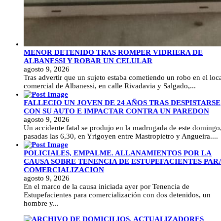
MENOR DETENIDO TRAS ROMPER VIDRIERA DE
ALBANESSI Y ROBAR UN CELULAR
agosto 9, 2026
Tras advertir que un sujeto estaba cometiendo un robo en el loc
comercial de Albanessi, en calle Rivadavia y Salgado,...
FALLECIO UN JOVEN DE 24 AÑOS TRAS DESPISTARSE
CON SU AUTO E IMPACTAR CONTRA UN PAREDON
agosto 9, 2026
Un accidente fatal se produjo en la madrugada de este domingo
pasadas las 6,30, en Yrigoyen entre Mastropietro y Angueira....
POLICIALES, EMPALME. ALLANAMIENTOS POR LA
CAUSA SOBRE TENENCIA DE ESTUPEFACIENTES PAR
COMERCIALIZACION
agosto 9, 2026
En el marco de la causa iniciada ayer por Tenencia de
Estupefacientes para comercialización con dos detenidos, un
hombre y...