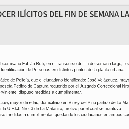
OCER ILÍCITOS DEL FIN DE SEMANA L
comisario Fabián Rulli, en el transcurso del fin de semana largo, lle
Identificación de Personas en distintos puntos de la planta urbana.
ático de Policía, que el ciudadano identificado: José Velázquez, may
 poseía Pedido de Captura requerido por el Juzgado Correccional Nro
erviniente, dispuso medidas a cumplimentar.
ciow, mayor de edad, domiciliado en Virrey del Pino partido de La Ma
 la U.F.I.J. Nro. 3 de La Matanza, motivo por el cual se mantuvo
spuso medidas a cumplimentar, quedando los ciudadanos en ambos c