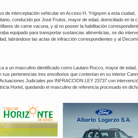
O
ivo de interceptación vehicular en Acceso H. Yrigoyen a esta ciudad,
litario, conducido por José Frutos, mayor de edad, domiciliado en la 
illares de carne vacuna, y al no poseer la habilitación correspondien
aba equipado para transportar sustancias alimenticias, se dio interv
dad, labrándose las actas de infracción correspondientes y al Decom
blica a un masculino identificado como Lautaro Rocco, mayor de edad,
re sus pertenencias tres envoltorios que contenían en su interior Can
ron Actuaciones Judiciales por INFRACCION LEY 23737 con intervenci
Patricia Hortel, quedando el masculino de referencia procesado en dich