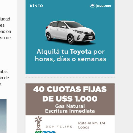
ciudad
tes
ención
iso de
nabis
ón de
a