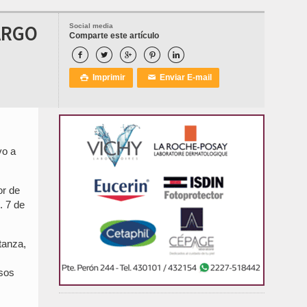
ARGO
Social media
Comparte este artículo





Imprimir
Enviar E-mail

✉
vo a
or de
. 7 de
tanza,
asos