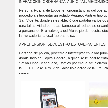
INFRACCIÓN ORDENANZA MUNICIPAL, MECOMIS
Personal Policial de Lobos, en circunstancias del operat
procedió a interceptar un rodado Peugeot Partner tipo uti
San Vicente, donde se estableció que portaba varios cost
para tal actividad como así tampoco el rodado se encontr
a personal de Bromatología del Municipio de nuestra ciu
la mercadería, la cual fue destruida.
APREHENSION: SECUESTRO ESTUPEFACIENTES.
Personal de policía, procedió a interceptar en la vía pú
domiciliado en Capital Federal, a quien se le incauto ent
Sativa Lineo (Marihuana), motivo por el cual se inicia
la U.F.I.J. Desc. Nro. 2 de Saladillo a cargo de la Dra. 
causa.