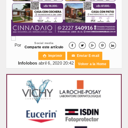
Social media
Por





Comparte este artículo
Imprimir
Enviar E-mail

✉
Infolobos
abril 6, 2020 20:42
Volver a la Home