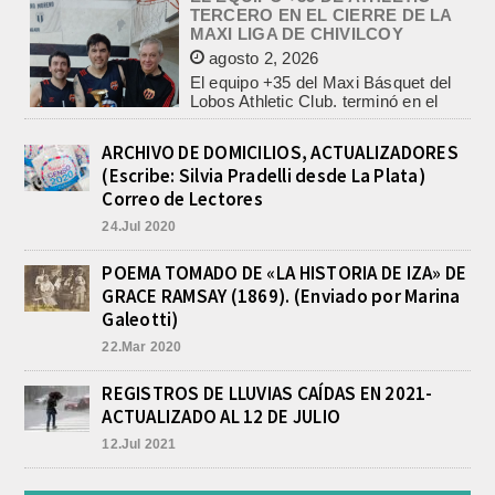
El equipo +35 del Maxi Básquet del
Lobos Athletic Club, terminó en el
podio de la Maxi Liga de Chivilcoy,...
INFORME DE DEFENSA CIVIL
LOBOS, COLABORACION EN LA
BUSQUEDA DE UNA PERSONA EN
EL ARROYO SALADILLO
agosto 5, 2026
ARCHIVO DE DOMICILIOS, ACTUALIZADORES
(Escribe: Silvia Pradelli desde La Plata)
En las primeras horas de la tarde del
martes, el Intendente Jorge
Correo de Lectores
Etcheverry recibió, por parte de su
24.Jul 2020
par de...
TRES LESIONADOS POR EL
POEMA TOMADO DE «LA HISTORIA DE IZA» DE
CHOQUE DE UN AUTO Y UN
GRACE RAMSAY (1869). (Enviado por Marina
CAMION EN LA RUTA 205
Galeotti)
agosto 5, 2026
En el kilómetro 114 de la Ruta
22.Mar 2020
Nacional 205, chocaron anoche un
Chevrolet Prisma, patente AB045CG,
REGISTROS DE LLUVIAS CAÍDAS EN 2021-
y un camión Mercedes Benz,...
ACTUALIZADO AL 12 DE JULIO
12.Jul 2021