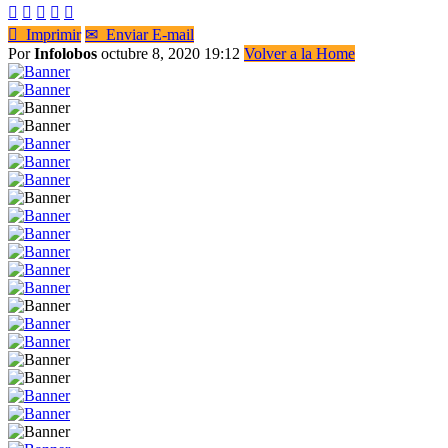






Imprimir
✉
Enviar E-mail
Por
Infolobos
octubre 8, 2020 19:12
Volver a la Home