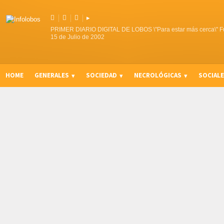



▸
PRIMER DIARIO DIGITAL DE LOBOS \"Para estar más cerca\" F
15 de Julio de 2002
HOME
GENERALES
SOCIEDAD
NECROLÓGICAS
SOCIAL
CURIOSIDADES, CONSEJOS Y NOVEDADES