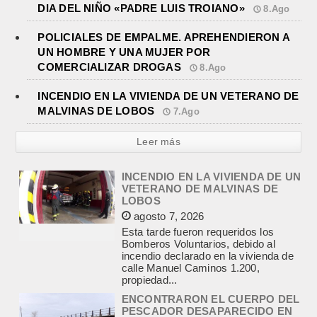
DIA DEL NIÑO «PADRE LUIS TROIANO»
8.Ago
POLICIALES DE EMPALME. APREHENDIERON A
UN HOMBRE Y UNA MUJER POR
COMERCIALIZAR DROGAS
8.Ago
INCENDIO EN LA VIVIENDA DE UN VETERANO DE
MALVINAS DE LOBOS
7.Ago
Leer más
ENCONTRARON EL CUERPO DEL
PESCADOR DESAPARECIDO EN
EL ARROYO SALADILLO
agosto 7, 2026
Un helicóptero que participaba de la
búsqueda, encontró hoy el cuerpo sin
vida de la persona que se buscaba
en...
LA CAPILLA SAN CAYETANO
COLMADA EN LA MISA CENTRAL
DE LA FIESTA DEL SANTO DEL