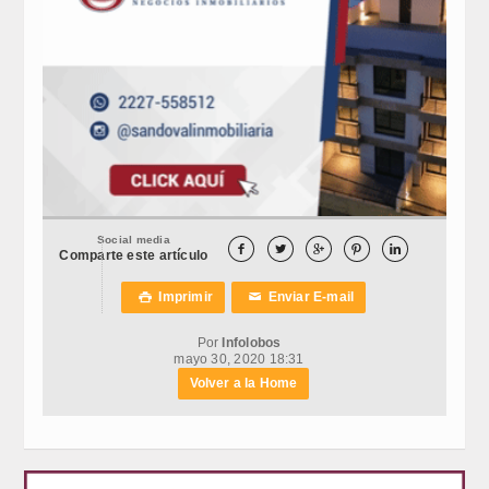
Social media





Comparte este artículo
Imprimir
Enviar E-mail

✉
Por
Infolobos
mayo 30, 2020 18:31
Volver a la Home