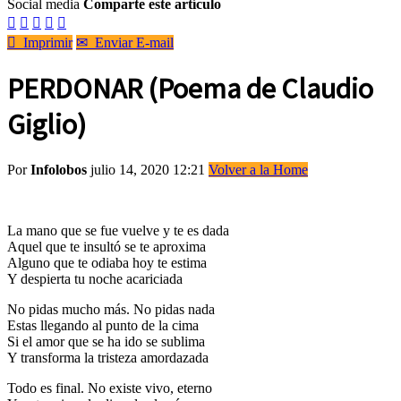
Social media
Comparte este artículo






Imprimir
✉
Enviar E-mail
PERDONAR (Poema de Claudio
Giglio)
Por
Infolobos
julio 14, 2020 12:21
Volver a la Home
La mano que se fue vuelve y te es dada
Aquel que te insultó se te aproxima
Alguno que te odiaba hoy te estima
Y despierta tu noche acariciada
No pidas mucho más. No pidas nada
Estas llegando al punto de la cima
Si el amor que se ha ido se sublima
Y transforma la tristeza amordazada
Todo es final. No existe vivo, eterno