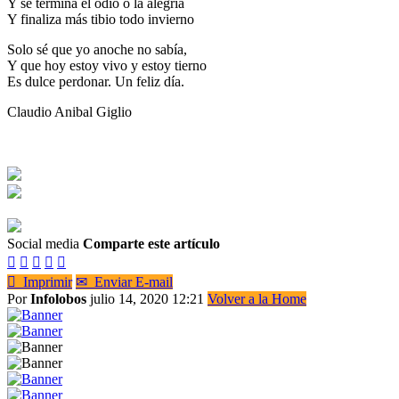
Y se termina el odio o la alegría
Y finaliza más tibio todo invierno
Solo sé que yo anoche no sabía,
Y que hoy estoy vivo y estoy tierno
Es dulce perdonar. Un feliz día.
Claudio Anibal Giglio
Social media
Comparte este artículo






Imprimir
✉
Enviar E-mail
Por
Infolobos
julio 14, 2020 12:21
Volver a la Home