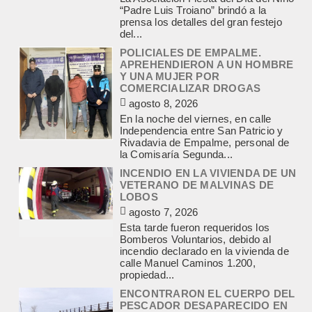
Y UNA MUJER POR
COMERCIALIZAR DROGAS
agosto 8, 2026
En la noche del viernes, en calle
Independencia entre San Patricio y
Rivadavia de Empalme, personal de
la Comisaría Segunda...
INCENDIO EN LA VIVIENDA DE UN
VETERANO DE MALVINAS DE
LOBOS
agosto 7, 2026
Esta tarde fueron requeridos los
Bomberos Voluntarios, debido al
incendio declarado en la vivienda de
calle Manuel Caminos 1.200,
propiedad...
ENCONTRARON EL CUERPO DEL
PESCADOR DESAPARECIDO EN
EL ARROYO SALADILLO
agosto 7, 2026
Un helicóptero que participaba de la
búsqueda, encontró hoy el cuerpo sin
vida de la persona que se buscaba
en...