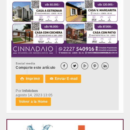
Social media





Comparte este artículo
Imprimir
Enviar E-mail

✉
Por
Infolobos
agosto 14, 2023 13:05
Volver a la Home