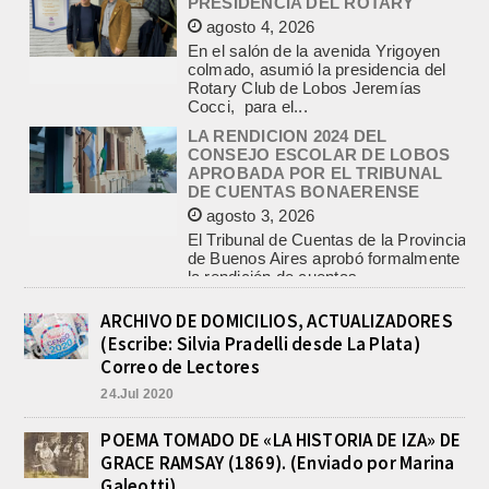
colmado, asumió la presidencia del
Rotary Club de Lobos Jeremías
Cocci, para el...
LA RENDICION 2024 DEL
CONSEJO ESCOLAR DE LOBOS
APROBADA POR EL TRIBUNAL
DE CUENTAS BONAERENSE
agosto 3, 2026
El Tribunal de Cuentas de la Provincia
de Buenos Aires aprobó formalmente
la rendición de cuentas
correspondiente al Ejercicio 2024,...
PRE-FEDERAL MASCULINO DE
BASQUET EN CADETES:
ATHLETIC JUEGA EL
TRIANGULAR FINAL
ARCHIVO DE DOMICILIOS, ACTUALIZADORES
agosto 6, 2026
(Escribe: Silvia Pradelli desde La Plata)
Por el torneo Pre-federal de Básquet,
Correo de Lectores
el equipo de Cadetes de Athletic, logró
24.Jul 2020
un resonante triunfo ante Morón, y
se...
POEMA TOMADO DE «LA HISTORIA DE IZA» DE
INFORME DE DEFENSA CIVIL
GRACE RAMSAY (1869). (Enviado por Marina
LOBOS, COLABORACION EN LA
BUSQUEDA DE UNA PERSONA EN
Galeotti)