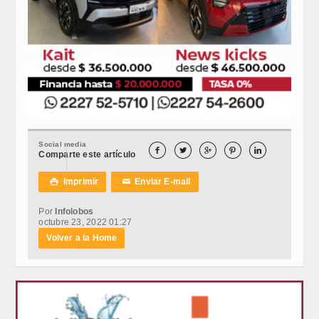
Social media





Comparte este artículo
Imprimir
Enviar E-mail

✉
Por
Infolobos
octubre 23, 2022 01:27
Volver a la Home