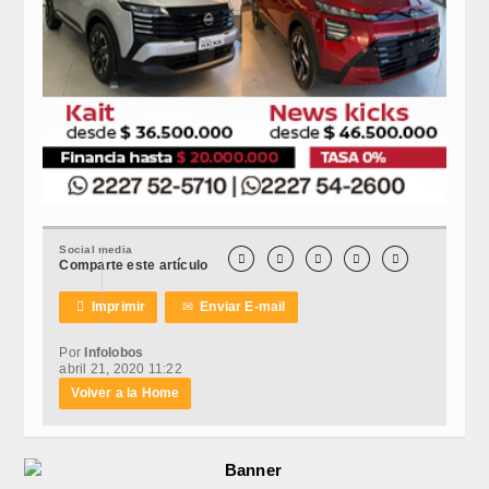
Social media





Comparte este artículo

Imprimir
✉
Enviar E-mail
Por
Infolobos
abril 21, 2020 11:22
Volver a la Home