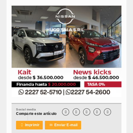
Social media





Comparte este artículo

Imprimir
✉
Enviar E-mail