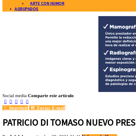
ARTE CON HUMOR
AGRUPADOS
Social media
Comparte este artículo






Imprimir
✉
Enviar E-mail
PATRICIO DI TOMASO NUEVO PRE