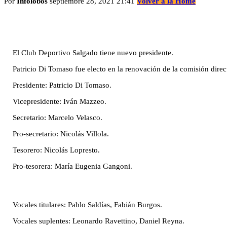
Por
Infolobos
septiembre 28, 2021 21:41
Volver a la Home
El Club Deportivo Salgado tiene nuevo presidente.
Patricio Di Tomaso fue electo en la renovación de la comisión dire
Presidente: Patricio Di Tomaso.
Vicepresidente: Iván Mazzeo.
Secretario: Marcelo Velasco.
Pro-secretario: Nicolás Villola.
Tesorero: Nicolás Lopresto.
Pro-tesorera: María Eugenia Gangoni.
Vocales titulares: Pablo Saldías, Fabián Burgos.
Vocales suplentes: Leonardo Ravettino, Daniel Reyna.