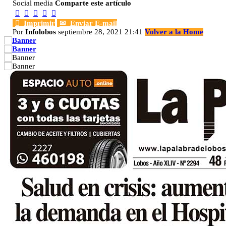
Social media
Comparte este artículo






Imprimir
✉
Enviar E-mail
Por
Infolobos
septiembre 28, 2021 21:41
Volver a la Home