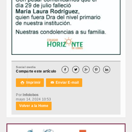
Social media





Comparte este artículo
Imprimir
Enviar E-mail

✉
Por
Infolobos
mayo 14, 2024 10:53
Volver a la Home