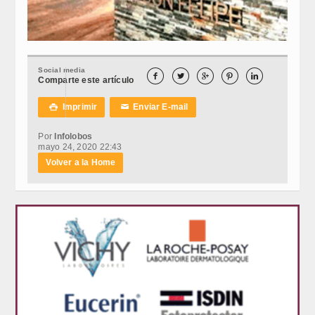
Social media





Comparte este artículo
Imprimir
Enviar E-mail

✉
Por
Infolobos
mayo 24, 2020 22:43
Volver a la Home