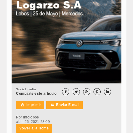
Social media





Comparte este artículo
Imprimir
Enviar E-mail

✉
Por
Infolobos
abril 26, 2021 23:09
Volver a la Home