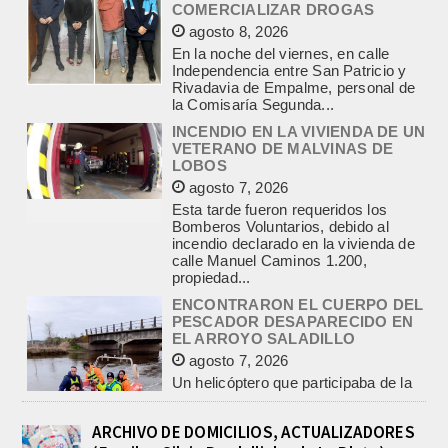
Independencia entre San Patricio y
Rivadavia de Empalme, personal de
la Comisaría Segunda...
INCENDIO EN LA VIVIENDA DE UN
VETERANO DE MALVINAS DE
LOBOS
agosto 7, 2026
Esta tarde fueron requeridos los
Bomberos Voluntarios, debido al
incendio declarado en la vivienda de
calle Manuel Caminos 1.200,
propiedad...
ENCONTRARON EL CUERPO DEL
PESCADOR DESAPARECIDO EN
EL ARROYO SALADILLO
agosto 7, 2026
Un helicóptero que participaba de la
búsqueda, encontró hoy el cuerpo sin
vida de la persona que se buscaba
en...
BASQUET, CADETES. ATHLETIC
JUEGA EL FEDERAL TRAS UN
ARCHIVO DE DOMICILIOS, ACTUALIZADORES
TRIUNFO NOTABLE ANTE