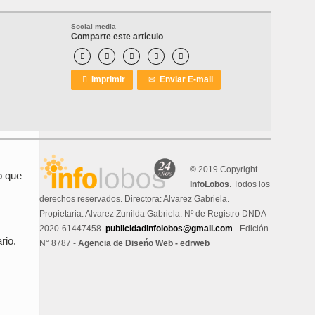
Social media
Comparte este artículo






Imprimir
✉
Enviar E-mail
© 2019 Copyright
o que
InfoLobos
. Todos los
derechos reservados. Directora: Alvarez Gabriela.
Propietaria: Alvarez Zunilda Gabriela. Nº de Registro DNDA
2020-61447458.
publicidadinfolobos@gmail.com
- Edición
rio.
N° 8787 -
Agencia de Diseńo Web - edrweb