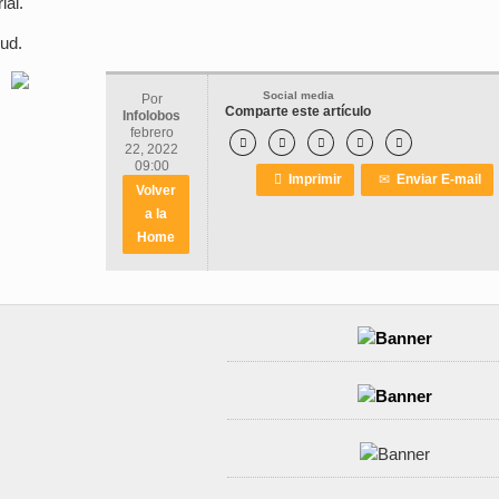
ial.
lud.
Social media
Por
Comparte este artículo
Infolobos
febrero





22, 2022
09:00

Imprimir
✉
Enviar E-mail
Volver
a la
Home