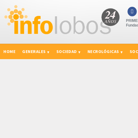

PRIMER
Fundad
HOME
GENERALES
SOCIEDAD
NECROLÓGICAS
SOC
CURIOSIDADES, CONSEJOS Y NOVEDADES