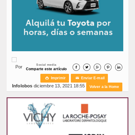
Social media
Por





Comparte este artículo
Imprimir
Enviar E-mail

✉
Infolobos
diciembre 13, 2021 18:55
Volver a la Home