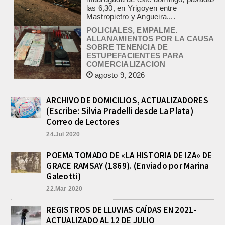
POLICIALES, EMPALME.
ALLANAMIENTOS POR LA CAUSA
SOBRE TENENCIA DE
ESTUPEFACIENTES PARA
COMERCIALIZACION
agosto 9, 2026
En el marco de la causa iniciada ayer
por Tenencia de Estupefacientes para
comercialización con dos detenidos,
un hombre y...
ARCHIVO DE DOMICILIOS, ACTUALIZADORES
VALENTINA. TRIUNFO Y
(Escribe: Silvia Pradelli desde La Plata)
CONVOCATORIA PARA EL
Correo de Lectores
SUDAMERICANO 2026 EN
RAFAELA
24.Jul 2020
agosto 9, 2026
Valentina Luna ganó hoy la general
POEMA TOMADO DE «LA HISTORIA DE IZA» DE
de Damas del Gran Premio Ciudad de
GRACE RAMSAY (1869). (Enviado por Marina
Buenos Aires, disputado este
Galeotti)
domingo en el...
22.Mar 2020
«RADIODEPORTES´76», SUS 50
AÑOS. EXCELENTE CAFE
REGISTROS DE LLUVIAS CAÍDAS EN 2021-
LITERARIO DEL GRUPO DE
APOYO A LA CULTURA
ACTUALIZADO AL 12 DE JULIO