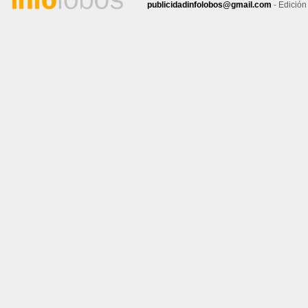
publicidadinfolobos@gmail.com
- Edición