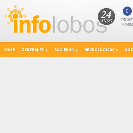

PRIMER
Fundad
HOME
GENERALES
SOCIEDAD
NECROLÓGICAS
SOC
CURIOSIDADES, CONSEJOS Y NOVEDADES